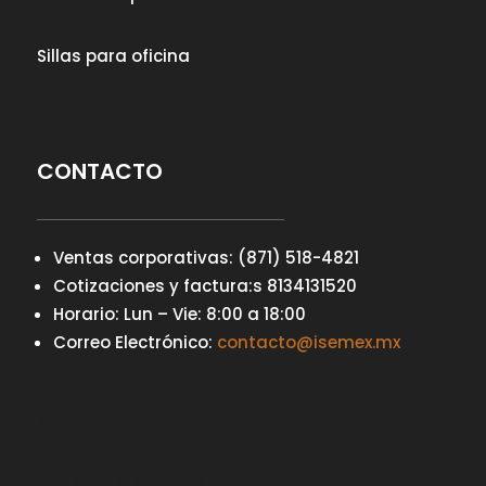
Sillas para oficina
CONTACTO
Ventas corporativas: (871) 518-4821
Cotizaciones y factura:s 8134131520
Horario: Lun – Vie: 8:00 a 18:00
Correo Electrónico:
contacto@isemex.mx
Your content goes here. Edit or remove this text
inline or in the module Content settings. You
can also style every aspect of this content in