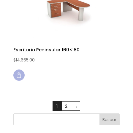
Escritorio Peninsular 160×180
$
14,665.00

1
2
→
Buscar