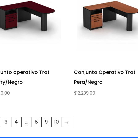
unto operativo Trot
Conjunto Operativo Trot
rry/Negro
Pera/Negro
39.00
$
12,239.00
3
4
…
8
9
10
→