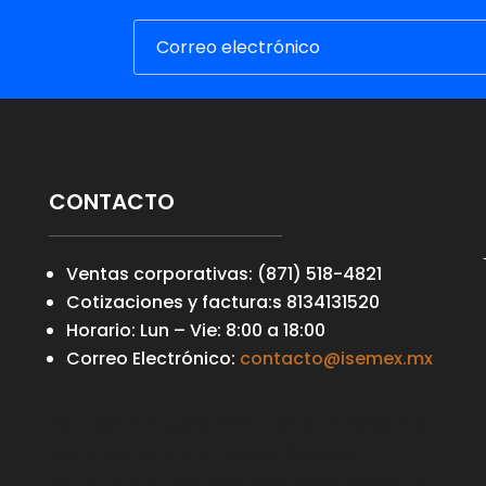
CONTACTO
Ventas corporativas: (871) 518-4821
Cotizaciones y factura:s 8134131520
Horario: Lun – Vie: 8:00 a 18:00
Correo Electrónico:
contacto@isemex.mx
Your content goes here. Edit or remove this
text inline or in the module Content
settings. You can also style every aspect of