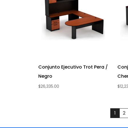
Conjunto Ejecutivo Trot Pera /
Conj
Negro
Che
$
26,335.00
$
12,2
1
2