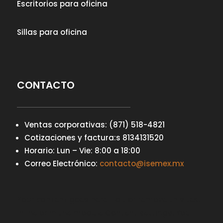
Escritorios para oficina
Sillas para oficina
CONTACTO
Ventas corporativas: (871) 518-4821
Cotizaciones y factura:s 8134131520
Horario: Lun – Vie: 8:00 a 18:00
Correo Electrónico:
contacto@isemex.mx
Your content goes here. Edit or remove this text
inline or in the module Content settings. You