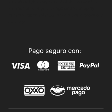
can also style every aspect of this content in
the module Design settings and even apply
custom CSS to this text in the module Advanced
settings.