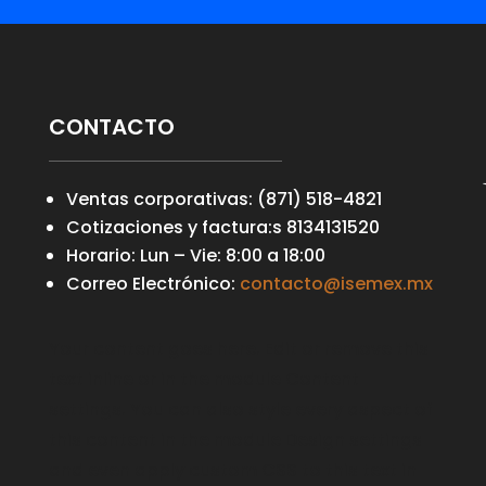
CONTACTO
Ventas corporativas: (871) 518-4821
Cotizaciones y factura:s 8134131520
Horario: Lun – Vie: 8:00 a 18:00
Correo Electrónico:
contacto@isemex.mx
Your content goes here. Edit or remove this
text inline or in the module Content
settings. You can also style every aspect of
this content in the module Design settings
and even apply custom CSS to this text in