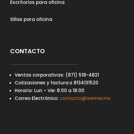
Escritorios para oficina
Sillas para oficina
CONTACTO
Ventas corporativas: (871) 518-4821
Cotizaciones y factura:s 8134131520
Horario: Lun – Vie: 8:00 a 18:00
Correo Electrónico:
contacto@isemex.mx
Your content goes here. Edit or remove this text
inline or in the module Content settings. You