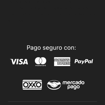
can also style every aspect of this content in
the module Design settings and even apply
custom CSS to this text in the module Advanced
settings.