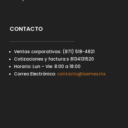
CONTACTO
Ventas corporativas: (871) 518-4821
Cotizaciones y factura:s 8134131520
Horario: Lun – Vie: 8:00 a 18:00
Correo Electrónico:
contacto@isemex.mx
Your content goes here. Edit or remove this text
inline or in the module Content settings. You
can also style every aspect of this content in
the module Design settings and even apply
custom CSS to this text in the module Advanced