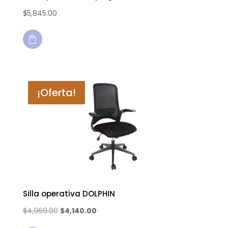
$
5,845.00

¡Oferta!
Silla operativa DOLPHIN
$
4,969.00
$
4,140.00