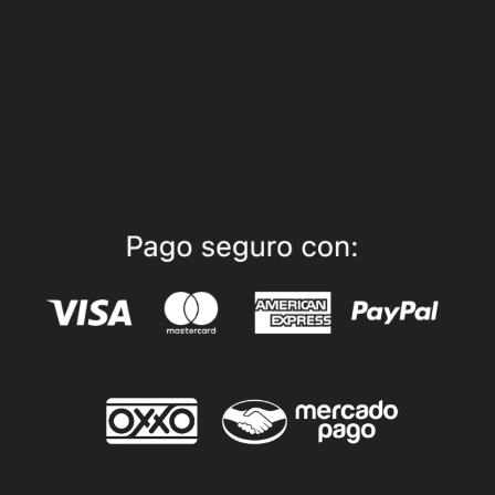
can also style every aspect of this content in
the module Design settings and even apply
custom CSS to this text in the module Advanced
settings.