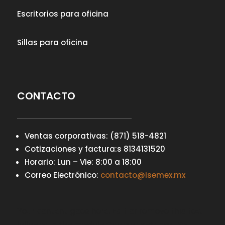
Escritorios para oficina
Sillas para oficina
CONTACTO
Ventas corporativas: (871) 518-4821
Cotizaciones y factura:s 8134131520
Horario: Lun – Vie: 8:00 a 18:00
Correo Electrónico:
contacto@isemex.mx
Your content goes here. Edit or remove this text
inline or in the module Content settings. You