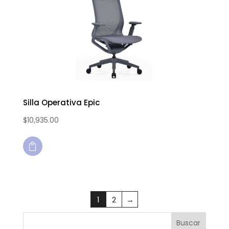
Silla Operativa Epic
$
10,935.00

1
2
→
Buscar