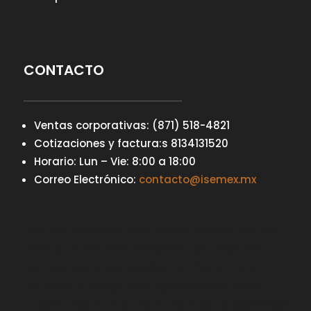
CONTACTO
Ventas corporativas: (871) 518-4821
Cotizaciones y factura:s 8134131520
Horario: Lun – Vie: 8:00 a 18:00
Correo Electrónico:
contacto@isemex.mx
Your content goes here. Edit or remove this text
inline or in the module Content settings. You
can also style every aspect of this content in
the module Design settings and even apply
custom CSS to this text in the module Advanced