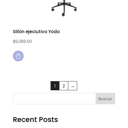
Sillón ejeciutivo Yodo
$
9,389.00

1
2
→
Buscar
Recent Posts