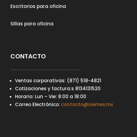
Escritorios para oficina
Sillas para oficina
CONTACTO
Ventas corporativas: (871) 518-4821
Cotizaciones y factura:s 8134131520
Horario: Lun – Vie: 8:00 a 18:00
Correo Electrónico:
contacto@isemex.mx
Your content goes here. Edit or remove this text
inline or in the module Content settings. You