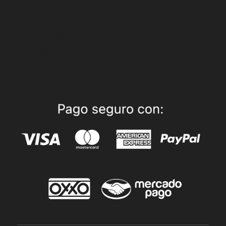
can also style every aspect of this content in
the module Design settings and even apply
custom CSS to this text in the module Advanced
settings.