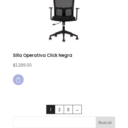
Silla Operativa Click Negra
$
3,289.00

1
2
3
→
Buscar