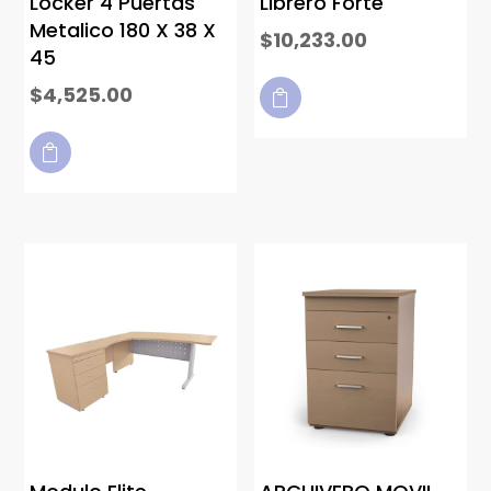
Locker 4 Puertas
Librero Forte
Metalico 180 X 38 X
$
10,233.00
45
$
4,525.00

