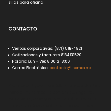
Sillas para oficina
CONTACTO
Ventas corporativas: (871) 518-4821
Cotizaciones y factura:s 8134131520
Horario: Lun – Vie: 8:00 a 18:00
Correo Electrónico:
contacto@isemex.mx
Your content goes here. Edit or remove this text
inline or in the module Content settings. You
can also style every aspect of this content in
the module Design settings and even apply