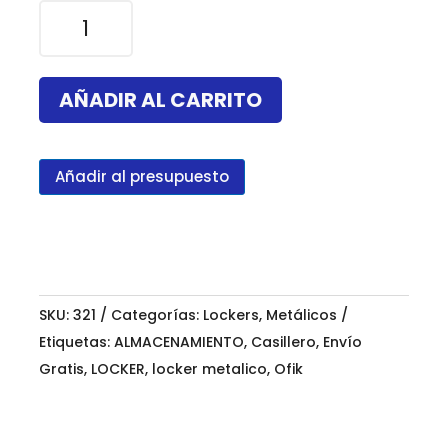
Locker
Perforado
de
5
AÑADIR AL CARRITO
puertas
180
x
Añadir al presupuesto
38
x
37
cantidad
SKU:
321
Categorías:
Lockers
,
Metálicos
Etiquetas:
ALMACENAMIENTO
,
Casillero
,
Envío
Gratis
,
LOCKER
,
locker metalico
,
Ofik