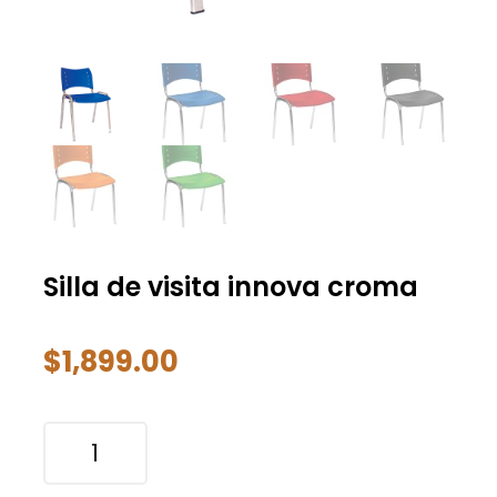
Silla de visita innova croma
$
1,899.00
Silla
de
visita