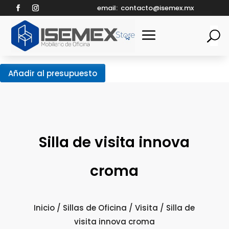
email:
contacto@isemex.mx
Añadir al presupuesto
Silla de visita innova
croma
Inicio
/
Sillas de Oficina
/
Visita
/ Silla de
visita innova croma