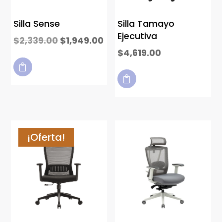
Silla Sense
Silla Tamayo
Ejecutiva
$
2,339.00
$
1,949.00
$
4,619.00


¡Oferta!