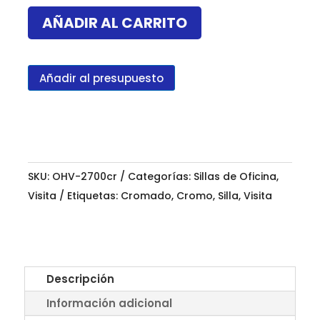
innova
AÑADIR AL CARRITO
croma
cantidad
Añadir al presupuesto
SKU:
OHV-2700cr
Categorías:
Sillas de Oficina
,
Visita
Etiquetas:
Cromado
,
Cromo
,
Silla
,
Visita
Descripción
Información adicional