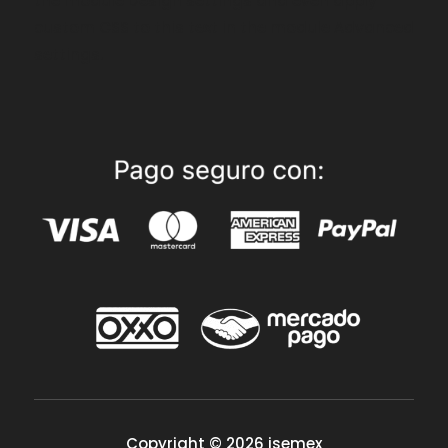
the module Design settings and even apply
custom CSS to this text in the module Advanced
settings.
Copyright © 2026 isemex