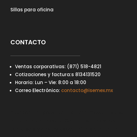
Sillas para oficina
CONTACTO
Ventas corporativas: (871) 518-4821
Cotizaciones y factura:s 8134131520
Horario: Lun – Vie: 8:00 a 18:00
Correo Electrónico:
contacto@isemex.mx
Your content goes here. Edit or remove this text
inline or in the module Content settings. You
can also style every aspect of this content in