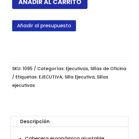
AÑADIR AL CARRITO
Y
Tela
Gris
Añadir al presupuesto
cantidad
SKU:
1095
Categorías:
Ejecutivas
,
Sillas de Oficina
Etiquetas:
EJECUTIVA
,
Silla Ejecutiva
,
Sillas
ejecutivas
Descripción
Cabecera ergonómica ajustable.