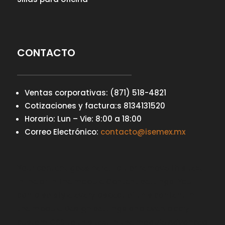
CONTACTO
Ventas corporativas: (871) 518-4821
Cotizaciones y factura:s 8134131520
Horario: Lun – Vie: 8:00 a 18:00
Correo Electrónico:
contacto@isemex.mx
Your content goes here. Edit or remove this text
inline or in the module Content settings. You
can also style every aspect of this content in
the module Design settings and even apply
custom CSS to this text in the module Advanced