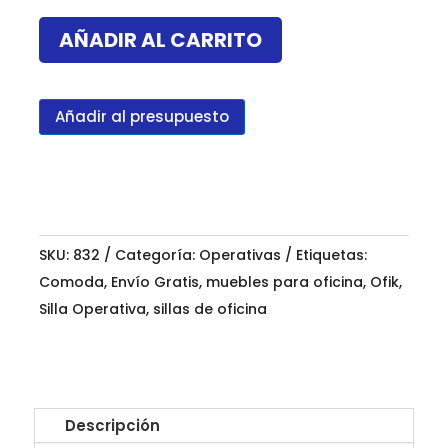
H2
mesh
AÑADIR AL CARRITO
cantidad
Añadir al presupuesto
SKU:
832
Categoría:
Operativas
Etiquetas:
Comoda
,
Envío Gratis
,
muebles para oficina
,
Ofik
,
Silla Operativa
,
sillas de oficina
Descripción