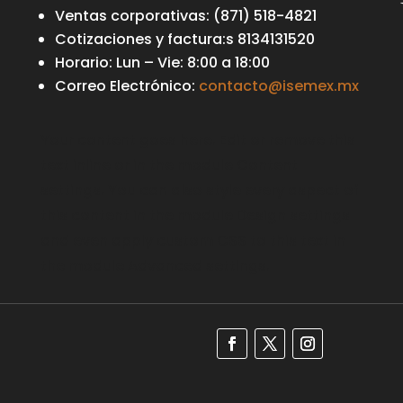
Ventas corporativas: (871) 518-4821
Cotizaciones y factura:s 8134131520
Horario: Lun – Vie: 8:00 a 18:00
Correo Electrónico:
contacto@isemex.mx
Your content goes here. Edit or remove this
text inline or in the module Content
settings. You can also style every aspect of
this content in the module Design settings
and even apply custom CSS to this text in
the module Advanced settings.