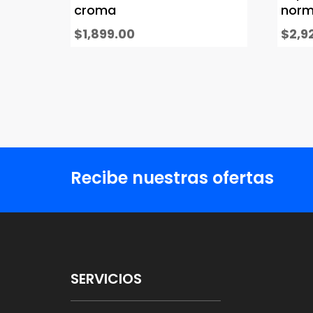
croma
norm
$
1,899.00
$
2,9
Recibe nuestras ofertas
SERVICIOS