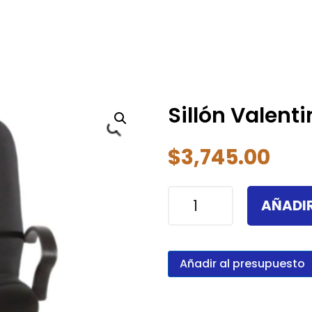
Sillón Valenti
$
3,745.00
Sillón
AÑADIR
Valentina
Alto
cantidad
Añadir al presupuesto