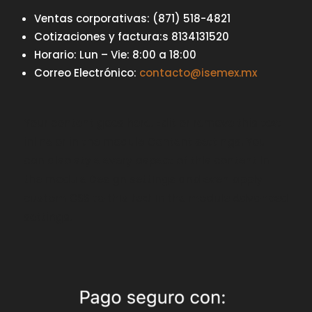
Ventas corporativas: (871) 518-4821
Cotizaciones y factura:s 8134131520
Horario: Lun – Vie: 8:00 a 18:00
Correo Electrónico:
contacto@isemex.mx
Your content goes here. Edit or remove this text
inline or in the module Content settings. You
can also style every aspect of this content in
the module Design settings and even apply
custom CSS to this text in the module Advanced
settings.