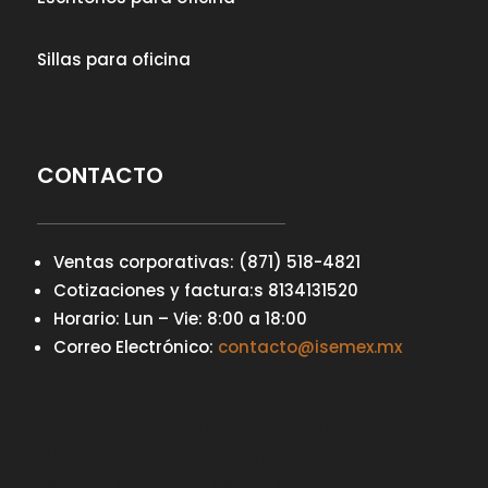
Sillas para oficina
CONTACTO
Ventas corporativas: (871) 518-4821
Cotizaciones y factura:s 8134131520
Horario: Lun – Vie: 8:00 a 18:00
Correo Electrónico:
contacto@isemex.mx
Your content goes here. Edit or remove this text
inline or in the module Content settings. You
can also style every aspect of this content in