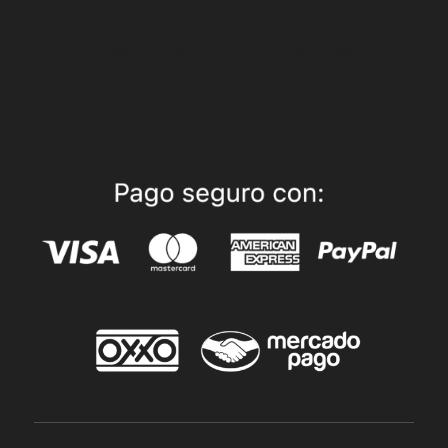
the module Design settings and even apply
custom CSS to this text in the module Advanced
settings.