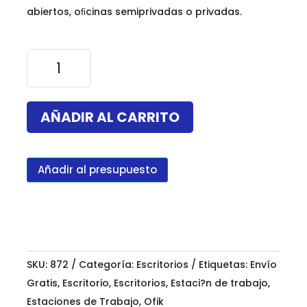
abiertos, oﬁcinas semiprivadas o privadas.
Estación
de
trabajo
Vasari
AÑADIR AL CARRITO
para
4
personas
Añadir al presupuesto
cantidad
SKU:
872
Categoría:
Escritorios
Etiquetas:
Envío
Gratis
,
Escritorio
,
Escritorios
,
Estaci?n de trabajo
,
Estaciones de Trabajo
,
Ofik